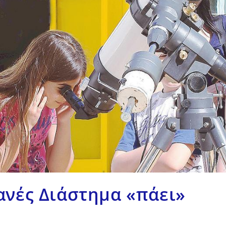
νές Διάστημα «πάει»