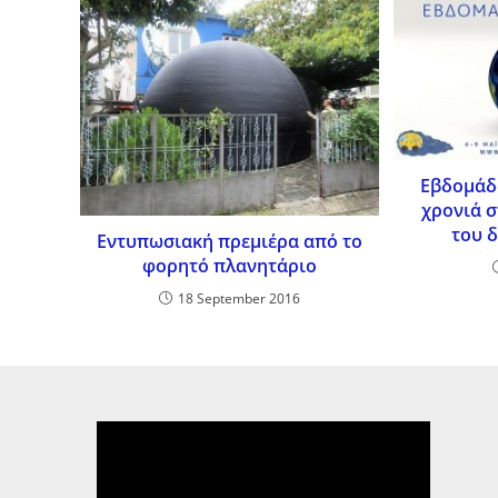
Εβδομάδ
χρονιά σ
του 
Εντυπωσιακή πρεμιέρα από το
φορητό πλανητάριο
18 September 2016