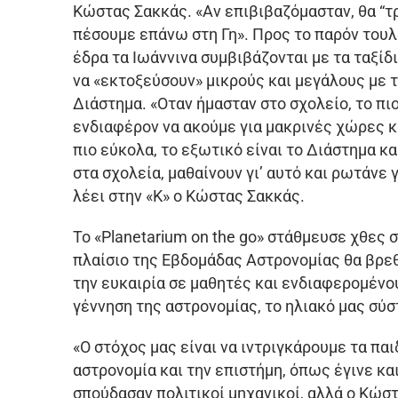
Κώστας Σακκάς. «Αν επιβιβαζόμασταν, θα “τρ
πέσουμε επάνω στη Γη». Προς το παρόν τουλ
έδρα τα Ιωάννινα συμβιβάζονται με τα ταξίδ
να «εκτοξεύσουν» μικρούς και μεγάλους με 
Διάστημα. «Οταν ήμασταν στο σχολείο, το πι
ενδιαφέρον να ακούμε για μακρινές χώρες κ
πιο εύκολα, το εξωτικό είναι το Διάστημα κ
στα σχολεία, μαθαίνουν γι’ αυτό και ρωτάνε
λέει στην «Κ» ο Κώστας Σακκάς.
Το «Planetarium on the go» στάθμευσε χθες 
πλαίσιο της Εβδομάδας Αστρονομίας θα βρεθ
την ευκαιρία σε μαθητές και ενδιαφερομένου
γέννηση της αστρονομίας, το ηλιακό μας σύ
«Ο στόχος μας είναι να ιντριγκάρουμε τα πα
αστρονομία και την επιστήμη, όπως έγινε και
σπούδασαν πολιτικοί μηχανικοί, αλλά ο Κώσ