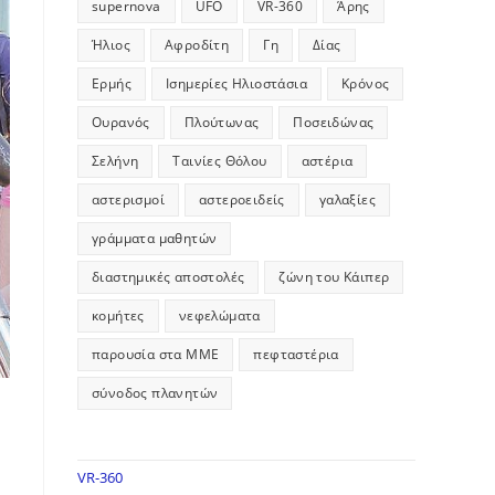
supernova
UFO
VR-360
Άρης
Ήλιος
Αφροδίτη
Γη
Δίας
Ερμής
Ισημερίες Ηλιοστάσια
Κρόνος
Ουρανός
Πλούτωνας
Ποσειδώνας
Σελήνη
Ταινίες Θόλου
αστέρια
αστερισμοί
αστεροειδείς
γαλαξίες
γράμματα μαθητών
διαστημικές αποστολές
ζώνη του Κάιπερ
κομήτες
νεφελώματα
παρουσία στα ΜΜΕ
πεφταστέρια
σύνοδος πλανητών
VR-360