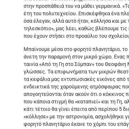
στην προσπάθειά του να μάθει γερμανικά. «
έτη του πολυτεχνείου. Επισκέφθηκα ένα πλαν
όσα έλεγαν, αλλά αυτό ήταν, κόλλησα και μ
τηλεσκόπιο», μας λέει, καθώς βλέπουμε τις
που έχουν στήσει στο προαύλιο του σχολείο
Μπαίνουμε μέσα στο φορητό πλανητάριο, το οπ
άνετη την παραμονή στον μικρό χώρο. Ενας
ταινία «Από τη Γη στο Σύμπαν» του Θεοφάνη
γλώσσες. Τα επιφωνήματα των μικρών θεατ
τα κεφάλια μας εντυπωσιακές εικόνες από το
ενδεικτικά της χαρούμενης ατμόσφαιρας που
απογοητεύονται όταν ακούν ότι ο κόκκινος 
που κάποια στιγμή θα «καταπιεί» και τη Γη,
κάτι τέτοιο θα γίνει έπειτα από περίπου 5 δ
«κόλλησε» με την αστρονομία, ασχολήθηκε γι
φορητό πλανητάριο έκανε το χόμπι του επάγ