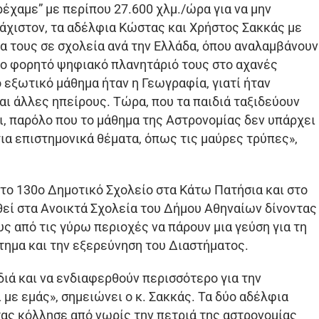
έχαμε” με περίπου 27.600 χλμ./ώρα για να μην
άχιστον, τα αδέλφια Κώστας και Χρήστος Σακκάς με
ια τους σε σχολεία ανά την Ελλάδα, όπου αναλαμβάνουν
το φορητό ψηφιακό πλανητάριό τους στο αχανές
ο εξωτικό μάθημα ήταν η Γεωγραφία, γιατί ήταν
αι άλλες ηπείρους. Τώρα, που τα παιδιά ταξιδεύουν
αι, παρόλο που το μάθημα της Αστρονομίας δεν υπάρχει
 για επιστημονικά θέματα, όπως τις μαύρες τρύπες»,
στο 130ο Δημοτικό Σχολείο στα Κάτω Πατήσια και στο
εί στα Ανοικτά Σχολεία του Δήμου Αθηναίων δίνοντας
ς από τις γύρω περιοχές να πάρουν μια γεύση για τη
στημα και την εξερεύνηση του Διαστήματος.
ιδιά και να ενδιαφερθούν περισσότερο για την
 με εμάς», σημειώνει ο κ. Σακκάς. Τα δύο αδέλφια
τας κόλλησε από νωρίς την πετριά της αστρονομίας