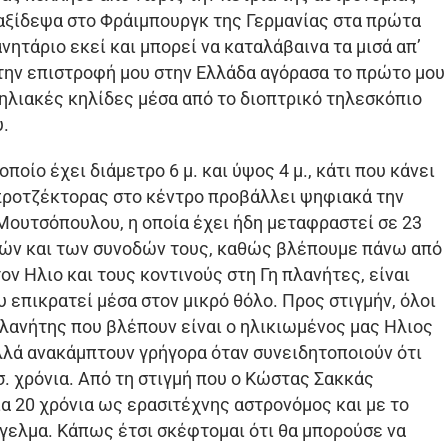
Ταξίδεψα στο Φράιμπουργκ της Γερμανίας στα πρώτα
ητάριο εκεί και μπορεί να καταλάβαινα τα μισά απ’
ε την επιστροφή μου στην Ελλάδα αγόρασα το πρώτο μου
 ηλιακές κηλίδες μέσα από το διοπτρικό τηλεσκόπιο
υ.
οίο έχει διάμετρο 6 μ. και ύψος 4 μ., κάτι που κάνει
 προτζέκτορας στο κέντρο προβάλλει ψηφιακά την
 Μουτσόπουλου, η οποία έχει ήδη μεταφραστεί σε 23
ών και των συνοδών τους, καθώς βλέπουμε πάνω από
ν Ηλιο και τους κοντινούς στη Γη πλανήτες, είναι
 επικρατεί μέσα στον μικρό θόλο. Προς στιγμήν, όλοι
πλανήτης που βλέπουν είναι ο ηλικιωμένος μας Ηλιος
 αλλά ανακάμπτουν γρήγορα όταν συνειδητοποιούν ότι
ισ. χρόνια. Από τη στιγμή που ο Κώστας Σακκάς
α 20 χρόνια ως ερασιτέχνης αστρονόμος και με το
γελμα. Κάπως έτσι σκέφτομαι ότι θα μπορούσε να