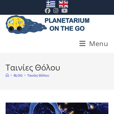
Skip
. .
to
content
Menu
Ταινίες Θόλου
>
BLOG
>
Ταινίες Θόλου