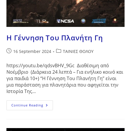
Η Γέννηση Του Πλανήτη Γη
Post
Post
16 September 2024
ΤΑΙΝΙΕΣ ΘΟΛΟΥ
published:
category:
https://youtu.be/qdsvBHV_9Gc Διαθέσιμη από
Νοέμβριο (Διάρκεια 24 λεπτά – Για ενήλικο κοινό και
για παιδιά 10+) “Η Γέννηση Του Πλανήτη Γη” είναι
μια παράσταση για πλανητάρια που αφηγείται την
Ιστορία Της…
Η
Continue Reading
Γέννηση
Του
Πλανήτη
Γη