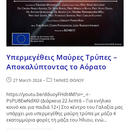
Υπερμεγέθεις Μαύρες Τρύπες –
Αποκαλύπτοντας το Αόρατο
Post
Post
27 March 2024
ΤΑΙΝΙΕΣ ΘΟΛΟΥ
published:
category:
https://youtu.be/dduoyFHdt4M?si=_-r-
PsPU8EwNdX6l (Διάρκεια 22 λεπτά – Για ενήλικο
κοινό και για παιδιά 12+) Στο κέντρο του Γαλαξία μας
υπάρχει μια υπερμεγέθης μαύρη τρύπα με μάζα 4
εκατομμύρια φορές τη μάζα του Ήλιου, ενώ…