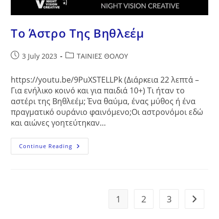
Το Άστρο Της Βηθλεέμ
Post
Post
3 July 2023
ΤΑΙΝΙΕΣ ΘΟΛΟΥ
published:
category:
https://youtu.be/9PuXSTELLPk (Διάρκεια 22 λεπτά –
Για ενήλικο κοινό και για παιδιά 10+) Τι ήταν το
αστέρι της Βηθλεέμ; Ένα θαύμα, ένας μύθος ή ένα
πραγματικό ουράνιο φαινόμενο;Οι αστρονόμοι εδώ
και αιώνες γοητεύτηκαν…
Το
Continue Reading
Άστρο
Της
Βηθλεέμ
1
2
3
Go to t