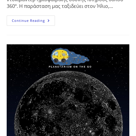
360º. Η παράσταση μας ταξιδεύει στον Ήλιο,…
Το
Continue Reading
Ηλιακό
Σύστημα
–
Solar
System
3D