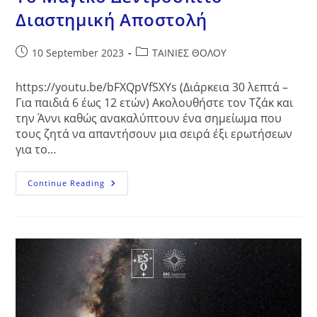
Διαστημική Αποστολή
Post
Post
10 September 2023
ΤΑΙΝΙΕΣ ΘΟΛΟΥ
published:
category:
https://youtu.be/bFXQpVfSXYs (Διάρκεια 30 λεπτά –
Για παιδιά 6 έως 12 ετών) Ακολουθήστε τον Τζάκ και
την Άννι καθώς ανακαλύπτουν ένα σημείωμα που
τους ζητά να απαντήσουν μια σειρά έξι ερωτήσεων
για το…
Το
Continue Reading
Μαγικό
Δεντρόσπιτο
Διαστημική
Αποστολή