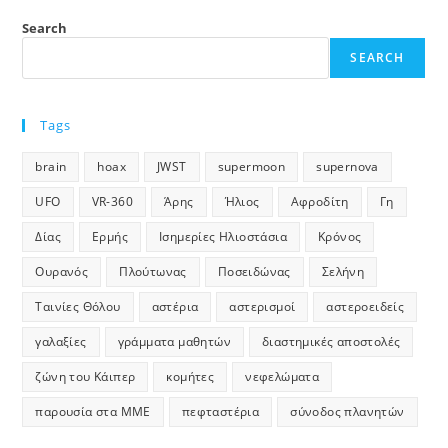
Search
SEARCH
Tags
brain
hoax
JWST
supermoon
supernova
UFO
VR-360
Άρης
Ήλιος
Αφροδίτη
Γη
Δίας
Ερμής
Ισημερίες Ηλιοστάσια
Κρόνος
Ουρανός
Πλούτωνας
Ποσειδώνας
Σελήνη
Ταινίες Θόλου
αστέρια
αστερισμοί
αστεροειδείς
γαλαξίες
γράμματα μαθητών
διαστημικές αποστολές
ζώνη του Κάιπερ
κομήτες
νεφελώματα
παρουσία στα ΜΜΕ
πεφταστέρια
σύνοδος πλανητών