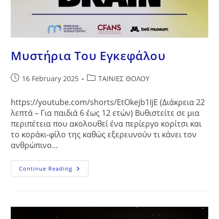
Μυστήρια Του Εγκεφάλου
Post
Post
16 February 2025
ΤΑΙΝΙΕΣ ΘΟΛΟΥ
published:
category:
https://youtube.com/shorts/EtOkejb1IjE (Διάκρεια 22
λεπτά – Για παιδιά 6 έως 12 ετών) Βυθιστείτε σε μια
περιπέτεια που ακολουθεί ένα περίεργο κορίτσι και
το κοράκι-φίλο της καθώς εξερευνούν τι κάνει τον
ανθρώπινο…
Μυστήρια
Continue Reading
Του
Εγκεφάλου