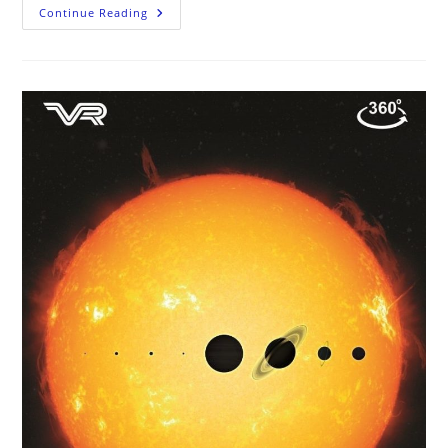
Υπερμεγέθεις
Continue Reading
Μαύρες
Τρύπες
–
Αποκαλύπτοντας
Το
Αόρατο