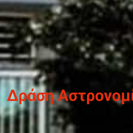
Δράση Αστρονομί