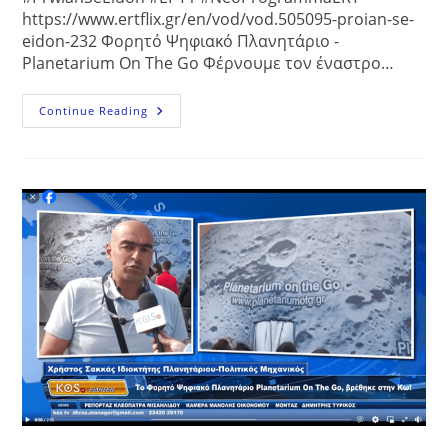
https://www.ertflix.gr/en/vod/vod.505095-proian-se-
eidon-232 Φορητό Ψηφιακό Πλανητάριο -
Planetarium On The Go Φέρνουμε τον έναστρο…
ΠΡΩΙΑΝ
Continue Reading
ΣΕ
ΕΙΔΟΝ
Με
Τον
Φώτη
Σεργουλόπουλο
Και
Την
Τζένη
Μελιτά