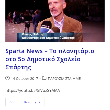
Sparta News – Το πλανητάριο
στο 5ο Δημοτικό Σχολείο
Σπάρτης
Post
Post
14 October 2017
ΠΑΡΟΥΣΙΑ ΣΤΑ ΜΜΕ
published:
category:
https://youtu.be/5IVoxSYAlAA
Sparta
Continue Reading
News
–