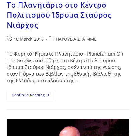
Το Πλανητάριο στο Κέντρο
Πολιτισμού Ίδρυμα Σταύρος
Νιάρχος
Post
Post
18 March 2018
ΠΑΡΟΥΣΙΑ ΣΤΑ ΜΜΕ
published:
category:
Το Φορητό Ψηφιακό Πλανητάριο - Planetarium On
The Go εγκαταστάθηκε στο Κέντρο Πολιτισμού
Ίδρυμα Σταύρος Νιάρχος, σε ένα ναό της γνώσης,
στον Πύργο των Βιβλίων της Εθνικής Βιβλιοθήκης
της Ελλάδας, στο πλαίσιο της…
Το
Continue Reading
Πλανητάριο
Στο
Κέντρο
Πολιτισμού
Ίδρυμα
Σταύρος
Νιάρχος