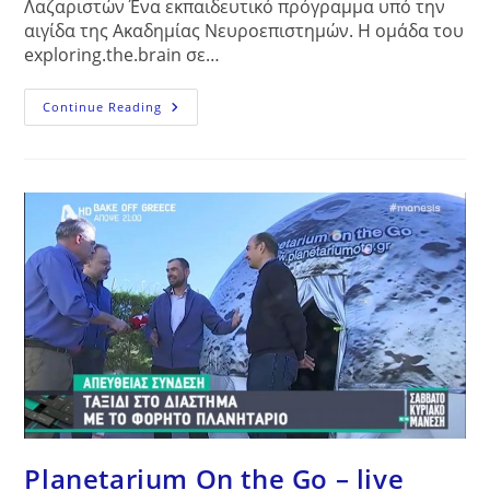
Λαζαριστών Ένα εκπαιδευτικό πρόγραμμα υπό την
αιγίδα της Ακαδημίας Νευροεπιστημών. Η ομάδα του
exploring.the.brain σε…
Εξερευνώντας
Continue Reading
Τον
Εγκέφαλο,
Μονή
Λαζαριστών
–
Επισκέψεις
Σχολείων
Planetarium On the Go – live