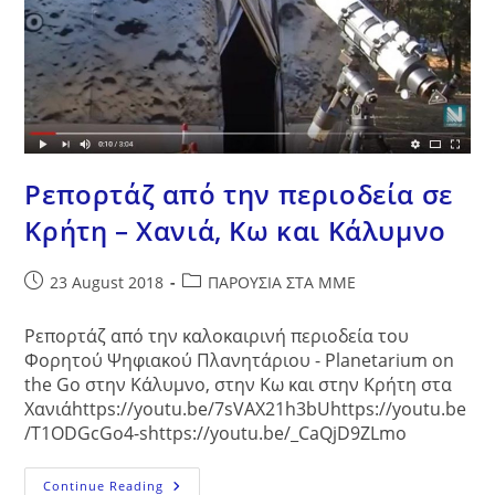
Μάνεση
Ρεπορτάζ από την περιοδεία σε
Κρήτη – Χανιά, Κω και Κάλυμνο
Post
Post
23 August 2018
ΠΑΡΟΥΣΙΑ ΣΤΑ ΜΜΕ
published:
category:
Ρεπορτάζ από την καλοκαιρινή περιοδεία του
Φορητού Ψηφιακού Πλανητάριου - Planetarium on
the Go στην Κάλυμνο, στην Κω και στην Κρήτη στα
Χανιάhttps://youtu.be/7sVAX21h3bUhttps://youtu.be
/T1ODGcGo4-shttps://youtu.be/_CaQjD9ZLmo
Ρεπορτάζ
Continue Reading