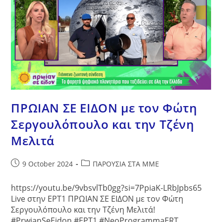
ΠΡΩΙΑΝ ΣΕ ΕΙΔΟΝ με τον Φώτη
Σεργουλόπουλο και την Τζένη
Μελιτά
Post
Post
9 October 2024
ΠΑΡΟΥΣΙΑ ΣΤΑ ΜΜΕ
published:
category:
https://youtu.be/9vbsvlTb0gg?si=7PpiaK-LRbJpbs65
Live στην ΕΡΤ1 ΠΡΩΙΑΝ ΣΕ ΕΙΔΟΝ με τον Φώτη
Σεργουλόπουλο και την Τζένη Μελιτά!
#PrwianSeEidon #ΕΡΤ1 #NeoProgrammaERT