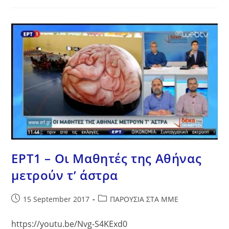
Το
Πλανητάριο
Στο
5ο
Δημοτικό
Σχολείο
Σπάρτης
ΕΡΤ1 – Οι Μαθητές της Αθήνας
μετρούν τ’ άστρα
Post
Post
15 September 2017
ΠΑΡΟΥΣΙΑ ΣΤΑ ΜΜΕ
published:
category:
https://youtu.be/Nvg-S4KExd0