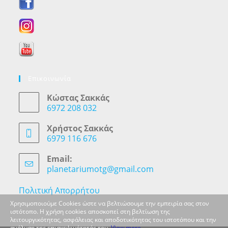
Επικοινωνία
Κώστας Σακκάς
6972 208 032
Opens
in
Χρήστος Σακκάς
your
6979 116 676
application
Opens
in
Email:
your
planetariumotg@gmail.com
Opens
application
in
your
Πολιτική Απορρήτου
application
Χρησιμοποιούμε Cookies ώστε να βελτιώσουμε την εμπειρία σας στον
ιστότοπο. Η χρήση cookies αποσκοπεί στη βελτίωση της
λειτουργικότητας, ασφάλειας και αποδοτικότητας του ιστοτόπου και την
ανάλυση της επισκεψιμότητάς του.
View more