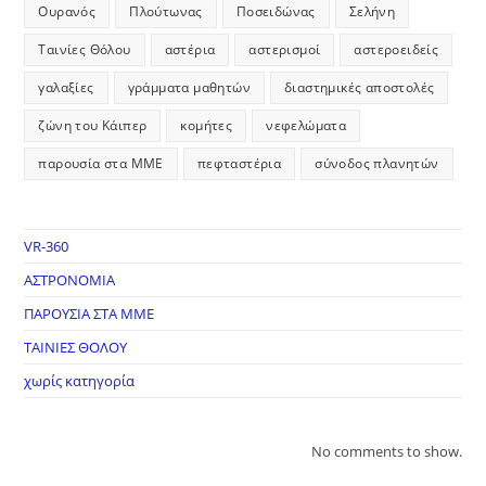
Ουρανός
Πλούτωνας
Ποσειδώνας
Σελήνη
Ταινίες Θόλου
αστέρια
αστερισμοί
αστεροειδείς
γαλαξίες
γράμματα μαθητών
διαστημικές αποστολές
ζώνη του Κάιπερ
κομήτες
νεφελώματα
παρουσία στα ΜΜΕ
πεφταστέρια
σύνοδος πλανητών
VR-360
ΑΣΤΡΟΝΟΜΙΑ
ΠΑΡΟΥΣΙΑ ΣΤΑ ΜΜΕ
ΤΑΙΝΙΕΣ ΘΟΛΟΥ
χωρίς κατηγορία
No comments to show.