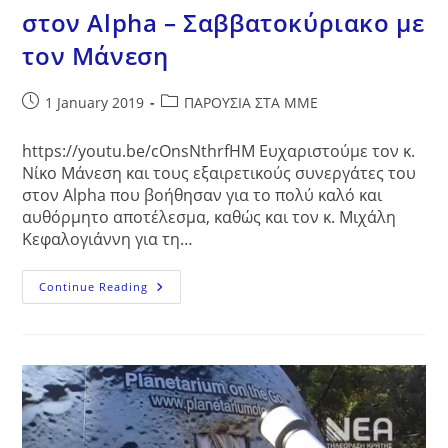
στον Alpha – Σαββατοκύριακο με
τον Μάνεση
Post
Post
1 January 2019
ΠΑΡΟΥΣΙΑ ΣΤΑ ΜΜΕ
published:
category:
https://youtu.be/cOnsNthrfHM Ευχαριστούμε τον κ.
Νίκο Μάνεση και τους εξαιρετικούς συνεργάτες του
στον Alpha που βοήθησαν για το πολύ καλό και
αυθόρμητο αποτέλεσμα, καθώς και τον κ. Μιχάλη
Κεφαλογιάννη για τη…
Planetarium
Continue Reading
On
The
Go
–
Live
Στον
Alpha
–
Σαββατοκύριακο
Με
Τον