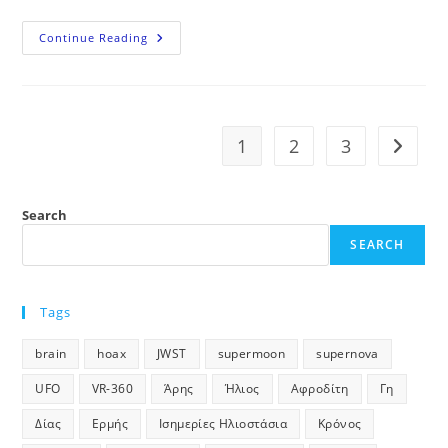
ΕΡΤ1
Continue Reading
–
Οι
Μαθητές
Της
Αθήνας
Μετρούν
Τ’
1
2
3
Go to t
Άστρα
Search
SEARCH
Tags
brain
hoax
JWST
supermoon
supernova
UFO
VR-360
Άρης
Ήλιος
Αφροδίτη
Γη
Δίας
Ερμής
Ισημερίες Ηλιοστάσια
Κρόνος