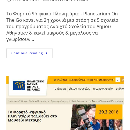
published:
category:
Το Φορητό Ψηφιακό Πλανητάριο - Planetarium On
The Go κάνει για 2η χρονιά μια στάση σε 5 σχολεία
του προγράμματος Ανοιχτά Σχολεία του Δήμου
Αθηναίων & καλεί μικρούς & μεγάλους να
γνωρίσουν…
Εβδομάδα
Continue Reading
Αστρονομίας
–
2η
Χρονιά
Στα
Ανοιχτά
Σχολεία
Του
Δήμου
Αθηναίων