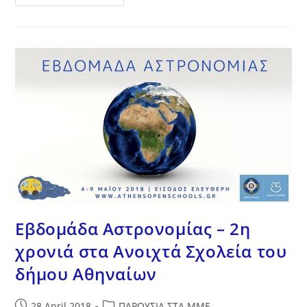
Από
Την
Περιοδεία
Σε
Κρήτη
–
Χανιά,
Κω
Και
Κάλυμνο
Εβδομάδα Αστρονομίας – 2η
χρονιά στα Ανοιχτά Σχολεία του
δήμου Αθηναίων
Post
Post
28 April 2018
ΠΑΡΟΥΣΙΑ ΣΤΑ ΜΜΕ