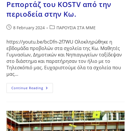
Ρεπορτάζ του KOSTV από την
περιοδεία στην Κω.
Post
Post
8 February 2024
ΠΑΡΟΥΣΙΑ ΣΤΑ ΜΜΕ
published:
category:
https://youtu.be/bcDfn-2f7WU Ολοκληρώθηκε η
εβδομάδα προβολών στα σχολεία της Κω. Μαθητές
Γυμνασίων, Δημοτικών και Νηπιαγωγείων ταξίδεψαν
στο διάστημα και παρατήρησαν τον ήλιο με το
Τηλεσκόπιό μας. Ευχαριστούμε όλα τα σχολεία που
μας…
Ρεπορτάζ
Continue Reading
Του
KOSTV
Από
Την
Περιοδεία
Στην
Κω.