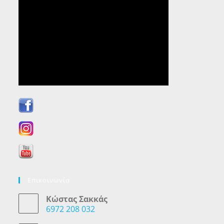
Επικοινωνία
Κώστας Σακκάς
6972 208 032