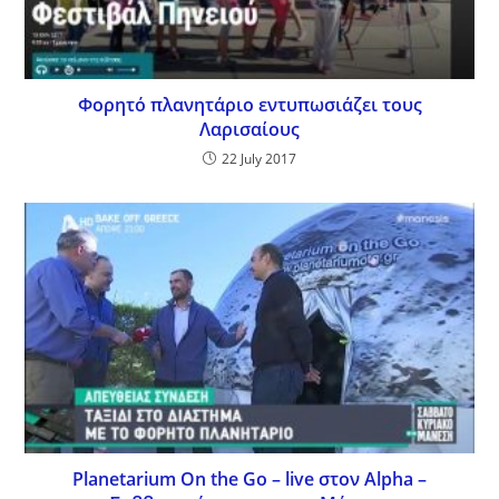
Φορητό πλανητάριο εντυπωσιάζει τους
Λαρισαίους
22 July 2017
Planetarium On the Go – live στον Alpha –