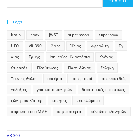
SEARCH
Tags
brain
hoax
JWST
supermoon
supernova
UFO
VR-360
Άρης
Ήλιος
Αφροδίτη
Γη
Δίας
Ερμής
Ισημερίες Ηλιοστάσια
Κρόνος
Ουρανός
Πλούτωνας
Ποσειδώνας
Σελήνη
Ταινίες Θόλου
αστέρια
αστερισμοί
αστεροειδείς
γαλαξίες
γράμματα μαθητών
διαστημικές αποστολές
ζώνη του Κάιπερ
κομήτες
νεφελώματα
παρουσία στα ΜΜΕ
πεφταστέρια
σύνοδος πλανητών
VR-360