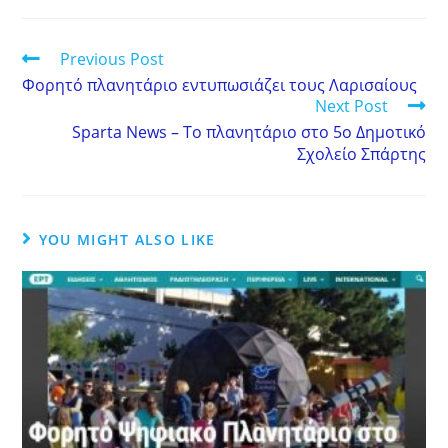
Previous Post
Φορητό πλανητάριο εντυπωσιάζει τους Λαρισαίους
Next Post
Sparta News – Το πλανητάριο στο 5ο Δημοτικό
Σχολείο Σπάρτης
YOU MIGHT ALSO LIKE