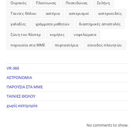
Ουρανός
Πλούτωνας
Ποσειδώνας
Σελήνη
Ταινίες Θόλου
αστέρια
αστερισμοί
αστεροειδείς
γαλαξίες
γράμματα μαθητών
διαστημικές αποστολές
ζώνη του Κάιπερ
κομήτες
νεφελώματα
παρουσία στα ΜΜΕ
πεφταστέρια
σύνοδος πλανητών
VR-360
ΑΣΤΡΟΝΟΜΙΑ
ΠΑΡΟΥΣΙΑ ΣΤΑ ΜΜΕ
ΤΑΙΝΙΕΣ ΘΟΛΟΥ
χωρίς κατηγορία
No comments to show.