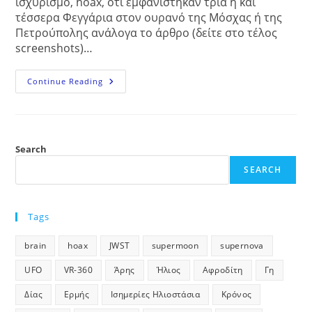
ισχυρισμό, hoax, ότι εμφανίστηκαν τρία ή και
τέσσερα Φεγγάρια στον ουρανό της Μόσχας ή της
Πετρούπολης ανάλογα το άρθρο (δείτε στο τέλος
screenshots)…
Τρία
Continue Reading
(ή
Και
Τέσσερα)
Φεγγάρια
Στον
Ουρανό
Search
–
ΑΠΑΤΗ
–
SEARCH
Hoax
Tags
brain
hoax
JWST
supermoon
supernova
UFO
VR-360
Άρης
Ήλιος
Αφροδίτη
Γη
Δίας
Ερμής
Ισημερίες Ηλιοστάσια
Κρόνος