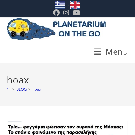
Skip
. .
to
content
Menu
hoax
>
BLOG
>
hoax