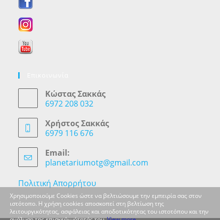
Επικοινωνία
Κώστας Σακκάς
6972 208 032
Opens
in
Χρήστος Σακκάς
your
6979 116 676
application
Opens
in
Email:
your
planetariumotg@gmail.com
Opens
application
in
your
Πολιτική Απορρήτου
application
Χρησιμοποιούμε Cookies ώστε να βελτιώσουμε την εμπειρία σας στον
ιστότοπο. Η χρήση cookies αποσκοπεί στη βελτίωση της
λειτουργικότητας, ασφάλειας και αποδοτικότητας του ιστοτόπου και την
ανάλυση της επισκεψιμότητάς του.
View more