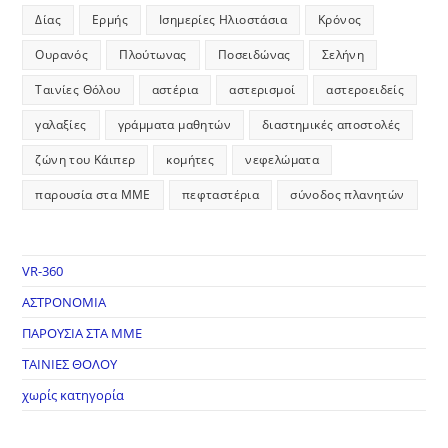
Δίας
Ερμής
Ισημερίες Ηλιοστάσια
Κρόνος
Ουρανός
Πλούτωνας
Ποσειδώνας
Σελήνη
Ταινίες Θόλου
αστέρια
αστερισμοί
αστεροειδείς
γαλαξίες
γράμματα μαθητών
διαστημικές αποστολές
ζώνη του Κάιπερ
κομήτες
νεφελώματα
παρουσία στα ΜΜΕ
πεφταστέρια
σύνοδος πλανητών
VR-360
ΑΣΤΡΟΝΟΜΙΑ
ΠΑΡΟΥΣΙΑ ΣΤΑ ΜΜΕ
ΤΑΙΝΙΕΣ ΘΟΛΟΥ
χωρίς κατηγορία