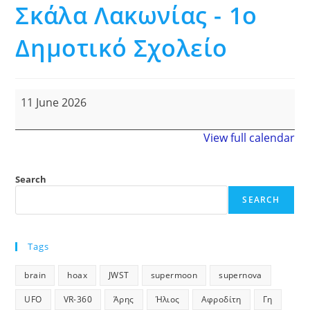
Σκάλα Λακωνίας - 1o
Δημοτικό Σχολείο
Σκάλα
11 June 2026
Λακωνίας
-
1o
View full calendar
Δημοτικό
Σχολείο
Search
SEARCH
Tags
brain
hoax
JWST
supermoon
supernova
UFO
VR-360
Άρης
Ήλιος
Αφροδίτη
Γη