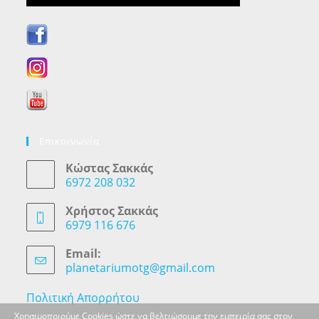
Επικοινωνία
Κώστας Σακκάς
6972 208 032
Opens
in
Χρήστος Σακκάς
your
6979 116 676
application
Opens
in
Email:
your
planetariumotg@gmail.com
Opens
application
in
your
Πολιτική Απορρήτου
application
Χρησιμοποιούμε Cookies ώστε να βελτιώσουμε την εμπειρία σας στον