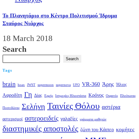
Το Πλανητάριο στο Κέντρο Πολιτισμού Ίδρυμα
Σταύρος Νιάρχος
18 March 2018
Search
Search
Tags
brain
VR-360
Άρης
Ήλιος
hoax
JWST
supermoon
supernova
UFO
Γη
Αφροδίτη
Κρόνος
Δίας
Ερμής
Ισημερίες Ηλιοστάσια
Ουρανός
Πλούτωνας
Ταινίες Θόλου
Σελήνη
αστέρια
Ποσειδώνας
αστεροειδείς
γαλαξίες
αστερισμοί
γράμματα μαθητών
διαστημικές αποστολές
κομήτες
ζώνη του Κάιπερ