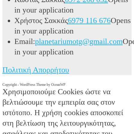
in your application
Χρήστος Σακκάς
6979 116 676
Opens
in your application
Email:
planetariumotg@gmail.com
Op
in your application
Πολιτική Απορρήτου
Copyright - WordPress Theme by OceanWP
Χρησιμοποιούμε Cookies ώστε να
βελτιώσουμε την εμπειρία σας στον
ιστότοπο. Η χρήση cookies αποσκοπεί
στη βελτίωση της λειτουργικότητας,
ασφάλειας και αποδοτικότητας του