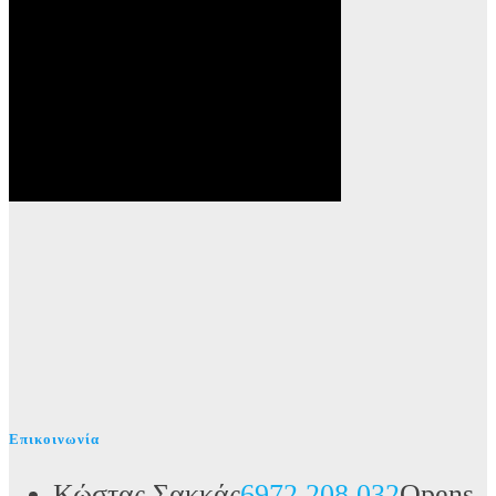
Επικοινωνία
Κώστας Σακκάς
6972 208 032
Opens