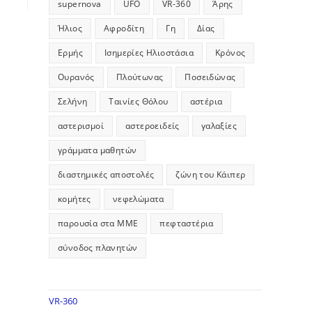
supernova
UFO
VR-360
Άρης
Ήλιος
Αφροδίτη
Γη
Δίας
Ερμής
Ισημερίες Ηλιοστάσια
Κρόνος
Ουρανός
Πλούτωνας
Ποσειδώνας
Σελήνη
Ταινίες Θόλου
αστέρια
αστερισμοί
αστεροειδείς
γαλαξίες
γράμματα μαθητών
διαστημικές αποστολές
ζώνη του Κάιπερ
κομήτες
νεφελώματα
παρουσία στα ΜΜΕ
πεφταστέρια
σύνοδος πλανητών
VR-360