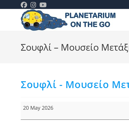
Skip
to
content
Σουφλί – Μουσείο Μετάξ
Σουφλί - Μουσείο Με
Σουφλί
20 May 2026
-
Μουσείο
Μετάξης