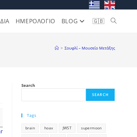
. .
ΔΙΑ
ΗΜΕΡΟΛΟΓΙΟ
BLOG
🇬🇧
Toggle
website
>
Σουφλί – Μουσείο Μετάξης
search
Search
SEARCH
Tags
brain
hoax
JWST
supermoon
ar