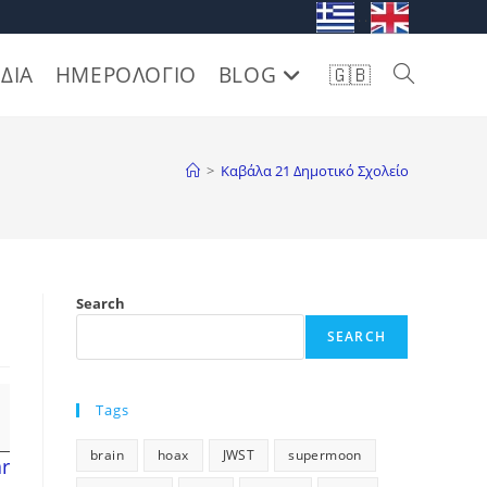
. .
ΔΙΑ
ΗΜΕΡΟΛΟΓΙΟ
BLOG
🇬🇧
Toggle
website
>
Καβάλα 21 Δημοτικό Σχολείο
search
Search
SEARCH
Tags
brain
hoax
JWST
supermoon
ar