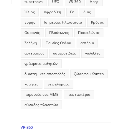
supernova
UFO
VR-360
Άρης
Ήλιος
Αφροδίτη
Γη
Δίας
Ερμής
Ισημερίες Ηλιοστάσια
Κρόνος
Ουρανός
Πλούτωνας
Ποσειδώνας
Σελήνη
Ταινίες Θόλου
αστέρια
αστερισμοί
αστεροειδείς
γαλαξίες
γράμματα μαθητών
διαστημικές αποστολές
ζώνη του Κάιπερ
κομήτες
νεφελώματα
παρουσία στα ΜΜΕ
πεφταστέρια
σύνοδος πλανητών
VR-360