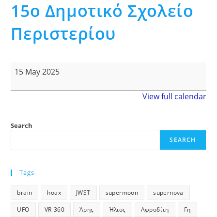
15ο Δημοτικό Σχολείο
Περιστερίου
15ο
15 May 2025
Δημοτικό
Σχολείο
Περιστερίου
View full calendar
Search
SEARCH
Tags
brain
hoax
JWST
supermoon
supernova
UFO
VR-360
Άρης
Ήλιος
Αφροδίτη
Γη