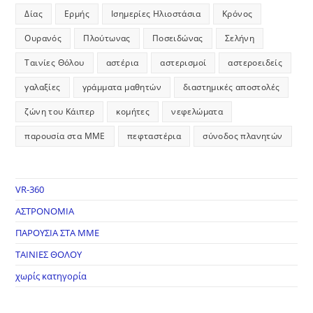
Δίας
Ερμής
Ισημερίες Ηλιοστάσια
Κρόνος
Ουρανός
Πλούτωνας
Ποσειδώνας
Σελήνη
Ταινίες Θόλου
αστέρια
αστερισμοί
αστεροειδείς
γαλαξίες
γράμματα μαθητών
διαστημικές αποστολές
ζώνη του Κάιπερ
κομήτες
νεφελώματα
παρουσία στα ΜΜΕ
πεφταστέρια
σύνοδος πλανητών
VR-360
ΑΣΤΡΟΝΟΜΙΑ
ΠΑΡΟΥΣΙΑ ΣΤΑ ΜΜΕ
ΤΑΙΝΙΕΣ ΘΟΛΟΥ
χωρίς κατηγορία