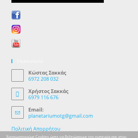
Επικοινωνία
Κώστας Σακκάς
6972 208 032
Opens
in
Χρήστος Σακκάς
your
6979 116 676
application
Opens
in
Email:
your
planetariumotg@gmail.com
Opens
application
in
your
Πολιτική Απορρήτου
application
Χρησιμοποιούμε Cookies ώστε να βελτιώσουμε την εμπειρία σας στον